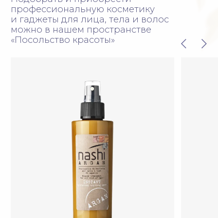
Все права защищены, 2026
ООО «Посольство красоты»
ИНН 2536287278
ОГРН 1152536008591
Договор публичной оферты
Товарные знаки
Владивосток, ул. Абрекская 6
ПН-ВС с 09:00 до 20:00
posolstvo.krasoty@yandex.ru
+7 (423) 260-00-00
ЗАПИСАТЬСЯ ОНЛАЙН
ПОЛУЧИТЬ КОНСУЛЬТАЦИЮ
КОСМЕТОЛОГИЯ