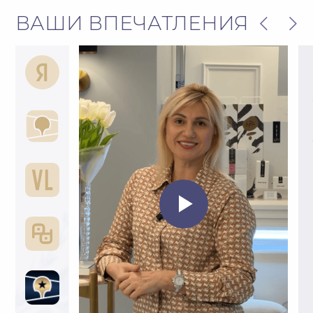
АЛЬБИНА ШИНКАРЕВА
ИННА ЛИТВИНЧУК
Стилист-парикмахер (топ-мастер)
Стилист-парикмахер
* Фото сотрудников предоставлены с личного согласия
БРЕНДЫ, КОТОРЫЕ МЫ
ИСПОЛЬЗУЕМ В РАБОТЕ
В нашем салоне представлено более 10
мировых брендов по уходу за волосами
и телом.
Вы можете приобрести
профессиональные средства
, которые
мы используем в работе
®
®
®