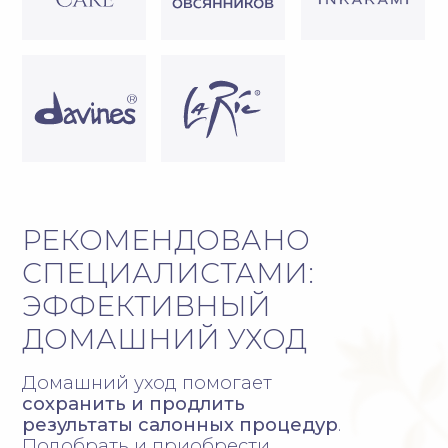
ООО «ПОСОЛЬСТВО КРАСОТЫ»
Салон красоты
ИНН:
2536287278
КПП:
1152536008591
Юридический адрес:
690001,
Приморский край, г. Владивосток,
ул. Абрекская, д. 6, помещ. 1
Генеральный директор:
Кравченко Людмила Викторовна
ДОКУМЕНТЫ
РЕКВИЗИТЫ