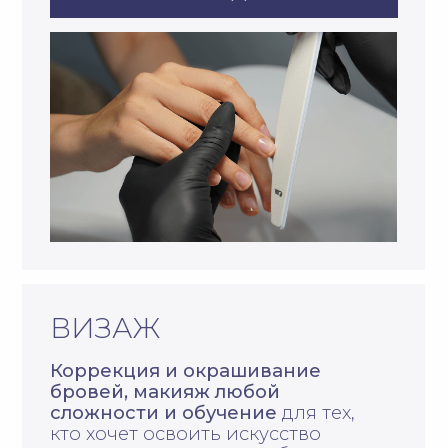
* Фото сотрудника предоставлено с личного согласия
ВАШИ ВПЕЧАТЛЕНИЯ
Очень счастлива бы
клиентом данного 
уже на протяжении 
Пользуюсь услугам
специалистов — и т
лучшие впечатлени
профессионалы св
дела и чуткие
внимательные дев
с которыми легко
в общении и можн
полностью доверит
Особая благодарно
Екатерине Рубан, н
волшебница своего
ручки и ножки посл
посещения приобр
новую жизнь ! А гла