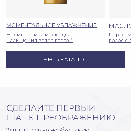
Аппаратная косметология
Инъекционная косметология
Эстетическая косметология
Коррекция фигуры и СПА
Диетология
Гинекология
Витаминные капельницы
НАВИГАЦИЯ
Салон
Отзывы
Фитнес-клуб
Контакты
Косметика
Документы
Акции
Реквизиты
О нас
Вакансии
Журнал