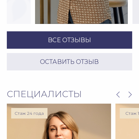
®
®
®
®
РЕКОМЕНДОВАНО
СПЕЦИАЛИСТАМИ:
ЭФФЕКТИВНЫЙ
ДОМАШНИЙ УХОД
Домашний уход помогает
сохранить и продлить
результаты салонных процедур
.
Подобрать и приобрести
профессиональную косметику
и гаджеты для лица, тела и волос
можно в нашем пространстве
«Посольство красоты»