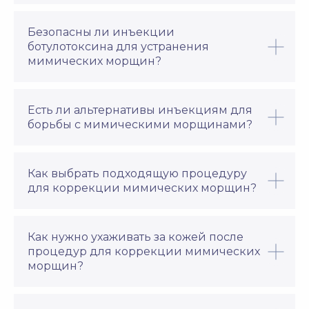
БРЕНДЫ ИНЪЕКЦИЙ
Безопасны ли инъекции
В ПОСОЛЬСТВЕ КРАСОТЫ
ботулотоксина для устранения
мимических морщин?
В нашей клинике более 30 препаратов,
что позволяет подобрать
КОКТЕЙЛЬ
СТИМУЛЯЦИЯ
индивидуальное решение под
МАЙЕРСА
КОЛЛАГЕНА
состояние кожи и ваш запрос
Есть ли альтернативы инъекциям для
гармонизация
естественный
всех систем
лифтинг
борьбы с мимическими морщинами?
организма
и упругость кожи
ПОДРОБНЕЕ
ПОДРОБНЕЕ
Как выбрать подходящую процедуру
для коррекции мимических морщин?
Как нужно ухаживать за кожей после
процедур для коррекции мимических
морщин?
ПРОТИВООТЕЧНАЯ
НАИМЕНОВАНИЕ
СТОИМОСТЬ
КОД
реабилитация
после