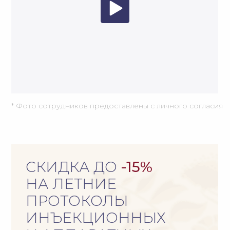
ПЛАЗМОТЕРАПИЯ
Безопасная инъекционная процедура,
при которой
в кожу вводится
собственная плазма пациента,
обогащенная тромбоцитами
Благодаря высокой концентрации
активных компонентов она запускает
процессы омоложения, улучшает
качество кожи и стимулирует выработку
коллагена и эластина
Процедура подходит тем, кто ищет
естественный способ улучшить
внешний вид
и активизировать
внутренние ресурсы организма без
риска аллергии или отторжения
ЗАПИСАТЬСЯ ОНЛАЙН