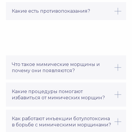
ЖЕЛЕЗО
ЖЕЛЕЗО
СПЕЦИАЛИСТЫ
МАКСИМУМ
Какие есть противопоказания?
предотвращения
заменяет курс
Стаж 42 года
Стаж 28 лет
железодефицитной
ликфера из 4−5
анемии
процедур
ПОДРОБНЕЕ
ПОДРОБНЕЕ
Что такое мимические морщины и
почему они появляются?
ГУСТЫЕ
ДЖЕТЛАГ
ВОЛОСЫ
Какие процедуры помогают
избавиться от мимических морщин?
восстановление
улучшение роста
циркадных ритмов
и качества волос
АЛЛА АМБРОСОВА
НАТАЛЬЯ ВОРОНОВА
Врач-косметолог
Врач-косметолог
ПОДРОБНЕЕ
ПОДРОБНЕЕ
Как работают инъекции ботулотоксина
* Фото сотрудников предоставлены с личного согласия
в борьбе с мимическими морщинами?