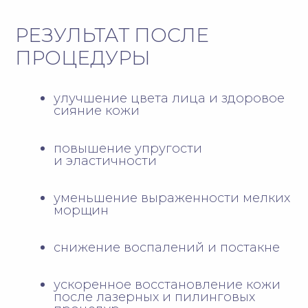
ЦЕНТРИФУГИРОВАНИЕ
Пробирки с кровью
центрифугируют на определенной
скорости, после чего
отбирают
плазму, богатую факторами роста
03
ИНЪЕКЦИИ
Введение плазмы осуществляется
путем микроинъекций
в заранее
отмеченные зоны