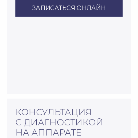
кожи
: уровень пигментации,
степень увлажненности,
глубину морщин и другие
параметры
Врач-косметолог на основе
данных диагностики
подбирает
персональный план ухода
и процедур для достижения
максимального результата
ЗАПИСАТЬСЯ ОНЛАЙН
* Фото сотрудников предоставлены с личного согласия