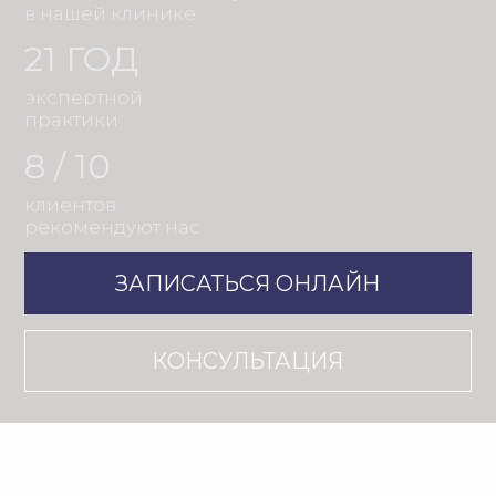
клиентов
рекомендуют нас
ЗАПИСАТЬСЯ ОНЛАЙН
КОНСУЛЬТАЦИЯ
НАЧНИТЕ
С ПРОФЕССИОНАЛЬНОЙ
ДИАГНОСТИКИ
КОНСУЛЬТАЦИЯ
ВРАЧА-КОСМЕТОЛОГА
Специалист внимательно изучит
состояние кожи, соберет анамнез,
проведет диагностику и
подберет
индивидуальную программу