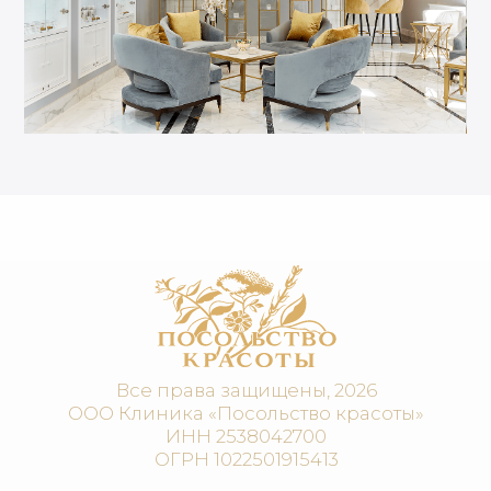
Коррекция фигуры и СПА
Диетология
Гинекология
Витаминные капельницы
НАВИГАЦИЯ
Салон
Отзывы
Фитнес-клуб
Контакты
Косметика
Документы
Акции
Реквизиты
О нас
Вакансии
Журнал
СОЦСЕТИ
Телеграм-канал
Сообщество ВК
Группа МАКС