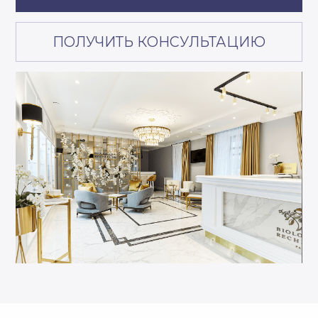
Все права защищены, 2026
ООО Клиника «Посольство красоты»
ИНН 2538042700
ОГРН 1022501915413
Договор публичной оферты
Товарные знаки
Владивосток, ул. Абрекская 6
ПН-ВС с 09:00 до 20:00
posolstvo.krasoty@yandex.ru
+7 (423) 260-00-00
ЗАПИСАТЬСЯ ОНЛАЙН
ПОЛУЧИТЬ КОНСУЛЬТАЦИЮ
КОСМЕТОЛОГИЯ