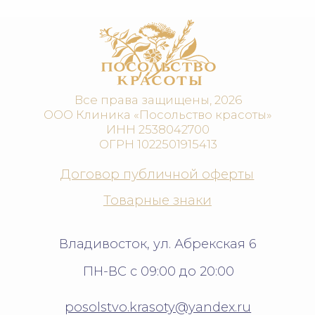
Аппаратная косметология
Инъекционная косметология
Эстетическая косметология
Коррекция фигуры и СПА
Диетология
Гинекология
Витаминные капельницы
НАВИГАЦИЯ
Салон
Отзывы
Фитнес-клуб
Контакты
Косметика
Документы
Акции
Реквизиты
О нас
Вакансии
Журнал