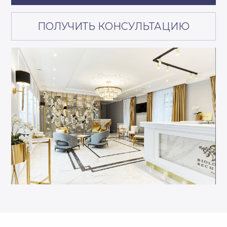
Эстетическая косметология
Коррекция фигуры и СПА
Диетология
Гинекология
Витаминные капельницы
НАВИГАЦИЯ
Салон
Отзывы
Фитнес-клуб
Контакты
Косметика
Документы
Акции
Реквизиты
О нас
Вакансии
Журнал
СОЦСЕТИ
Телеграм-канал