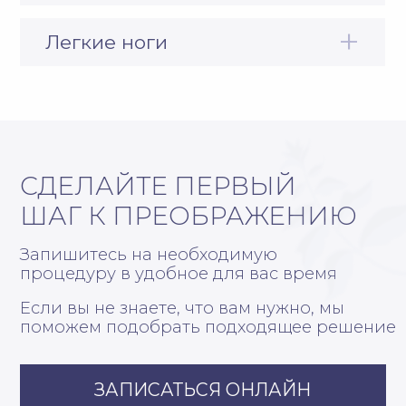
ИНН 2538042700
ОГРН 1022501915413
Договор публичной оферты
Товарные знаки
Владивосток, ул. Абрекская 6
ПН-ВС с 09:00 до 20:00
posolstvo.krasoty@yandex.ru
+7 (423) 260-00-00
ЗАПИСАТЬСЯ ОНЛАЙН
ПОЛУЧИТЬ КОНСУЛЬТАЦИЮ
КОСМЕТОЛОГИЯ
Аппаратная косметология
Инъекционная косметология