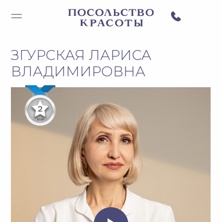
ЗГУРСКАЯ ЛАРИСА
ВЛАДИМИРОВНА