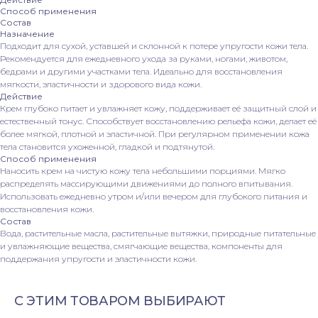
Способ применения
Состав
Назначение
Подходит для сухой, уставшей и склонной к потере упругости кожи тела.
Рекомендуется для ежедневного ухода за руками, ногами, животом,
бедрами и другими участками тела. Идеально для восстановления
мягкости, эластичности и здорового вида кожи.
Действие
Крем глубоко питает и увлажняет кожу, поддерживает её защитный слой и
естественный тонус. Способствует восстановлению рельефа кожи, делает её
более мягкой, плотной и эластичной. При регулярном применении кожа
тела становится ухоженной, гладкой и подтянутой.
Способ применения
Все права защищены, 2026
Наносить крем на чистую кожу тела небольшими порциями. Мягко
ООО Клиника «Посольство красоты»
распределять массирующими движениями до полного впитывания.
ИНН 2538042700
Использовать ежедневно утром и/или вечером для глубокого питания и
ОГРН 1022501915413
восстановления кожи.
Состав
Договор публичной оферты
Вода, растительные масла, растительные вытяжки, природные питательные
Товарные знаки
и увлажняющие вещества, смягчающие вещества, компоненты для
поддержания упругости и эластичности кожи.
Владивосток, ул. Абрекская 6
ПН-ВС с 09:00 до 20:00
С ЭТИМ ТОВАРОМ ВЫБИРАЮТ