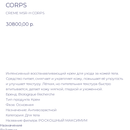
CORPS
CREME MSR-H CORPS
30800,00
р.
В корзину
Написать в Вотсап
Интенсивный восстанавливающий крем для ухода за кожей тела.
Средство питает, смягчает и укрепляет кожу, повышает её упругость
и улучшает текстуру. Лёгкая, но питательная текстура быстро
впитывается, делает кожу мягкой, гладкой и ухоженной.
Бренд: Biologique Recherche
Тип продукта: Крем
Фаза: Основная
Назначение: Антивозрастной
Категория: Для тела
Название фильтра: РОСКОШНЫЙ МАКСИМУМ
Назначение
Действие