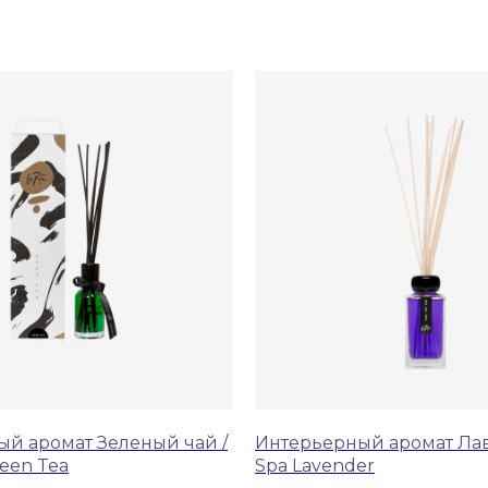
й аромат Зеленый чай /
Интерьерный аромат Лав
reen Tea
Spa Lavender