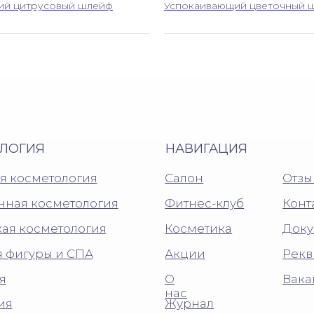
ий цитрусовый шлейф
Успокаивающий цветочный 
Я
НАВИГАЦИЯ
метология
Салон
Отзывы
осметология
Фитнес-клуб
Контакты
сметология
Косметика
Документы
ры и СПА
Акции
Реквизиты
О
Вакансии
нас
Журнал
пельницы
 20:00
posolstvo.krasoty@yandex.ru
ботку
Пользовательское